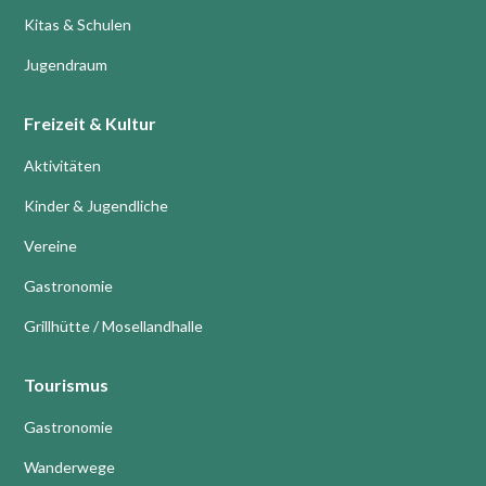
im Gemeindetrakt der Mosellandhalle
Kitas & Schulen
Dieblich, 16:30 Uhr bis 20:00 Uhr
Mehr erfahren
Jugendraum
Mehr erfahren
Freizeit & Kultur
Aktivitäten
14.11.2026
Kinder & Jugendliche
St. Martinsumzug Dieblich-
Vereine
Mariaroth am 14. November
Gastronomie
Dorfgemeinschaft Mariaroth
Grillhütte / Mosellandhalle
Ablauf folgt
Tourismus
Mehr erfahren
Gastronomie
Wanderwege