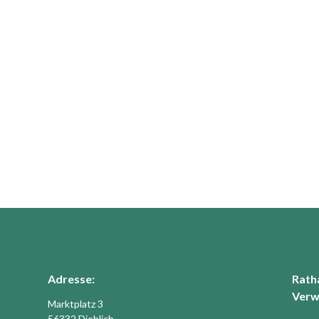
Adresse:
Rath
Verw
Marktplatz 3
56332 Dieblich